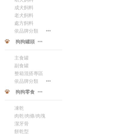
成犬飼料
老犬飼料
處方飼料
依品牌分類
狗狗罐頭
主食罐
副食罐
整箱混搭專區
依品牌分類
狗狗零食
凍乾
肉乾/肉條/肉塊
潔牙骨
餅乾型