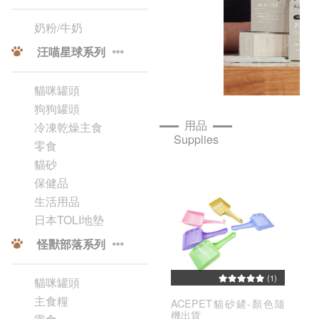
奶粉/牛奶
汪喵星球系列
貓咪罐頭
狗狗罐頭
用品
冷凍乾燥主食
Supplies
零食
貓砂
保健品
生活用品
日本TOLI地墊
怪獸部落系列
(1)
貓咪罐頭
主食糧
ACEPET貓砂鏟-顏色隨
機出貨