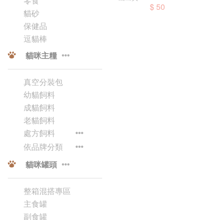
零食
$ 50
貓砂
保健品
逗貓棒
貓咪主糧
真空分裝包
幼貓飼料
成貓飼料
老貓飼料
處方飼料
依品牌分類
貓咪罐頭
整箱混搭專區
主食罐
副食罐