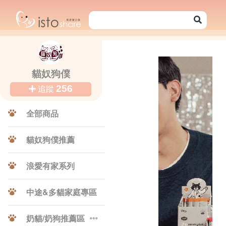
貓奴狗僕
256
追蹤
全部商品
貓奴狗僕推薦
浪愛有家系列
Previ
中途&多貓家庭專區
奶貓/奶狗推薦區