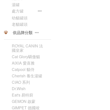
湯罐
處方罐
幼貓罐頭
老貓罐頭
依品牌分類
ROYAL CANIN 法
國皇家
Cat Glory驕傲貓
AIXIA 愛喜雅
Catpool 貓侍
Cherish 養生湯罐
CIAO 系列
Dr.Wish
Eat's 易特廚
GEMON 啟蒙
GIMPET 德國竣