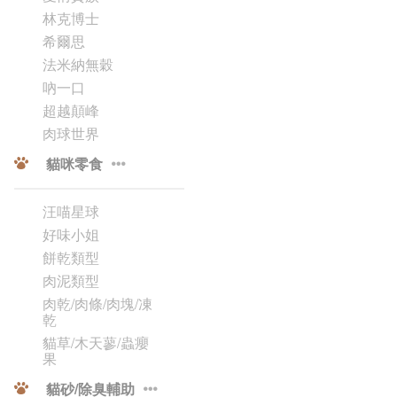
林克博士
希爾思
法米納無穀
吶一口
超越顛峰
肉球世界
貓咪零食
汪喵星球
好味小姐
餅乾類型
肉泥類型
肉乾/肉條/肉塊/凍
乾
貓草/木天蓼/蟲癭
果
貓砂/除臭輔助