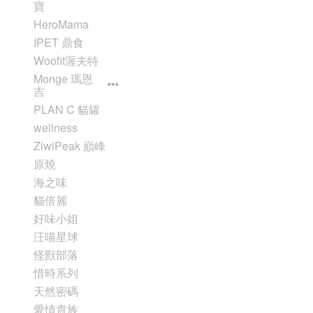
寶
HeroMama
IPET 鼎食
Woofit渥夫特
Monge 瑪恩
吉
PLAN C 貓罐
wellness
ZiwiPeak 巔峰
原燒
海之味
貓倍麗
好味小姐
汪喵星球
怪獸部落
惜時系列
天然密碼
愛情貴族