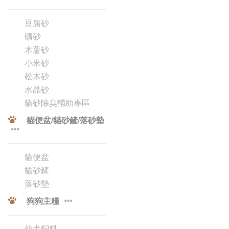
豆腐砂
礦砂
木薯砂
小米砂
松木砂
水晶砂
貓砂除臭輔助專區
貓便盆/貓砂鏟/落砂墊
貓便盆
貓砂鏟
落砂墊
狗狗主糧
幼犬飼料