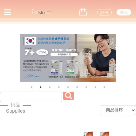
註冊
登入
Previous
Next
用品
Supplies