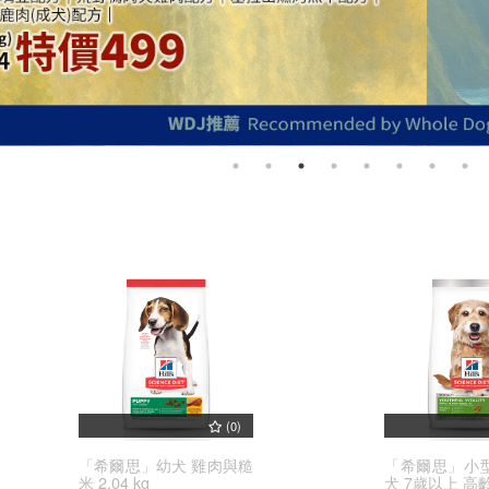
(0)
「希爾思」幼犬 雞肉與糙
「希爾思」小
米 2.04 kg
犬 7歲以上 高