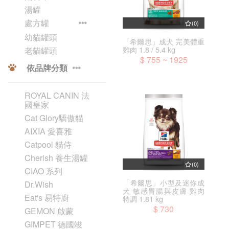
湯罐
處方罐
(0)
幼貓罐頭
「希爾思」成犬 完美體重
雞肉 1.8 / 5.4 kg
老貓罐頭
$ 755 ~ 1925
依品牌分類
ROYAL CANIN 法
國皇家
Cat Glory驕傲貓
AIXIA 愛喜雅
Catpool 貓侍
Cherish 養生湯罐
(0)
CIAO 系列
「希爾思」小型及迷你成
Dr.Wish
犬 敏感胃腸與皮膚 雞肉
Eat's 易特廚
特調 1.81 kg
$ 730
GEMON 啟蒙
GIMPET 德國竣