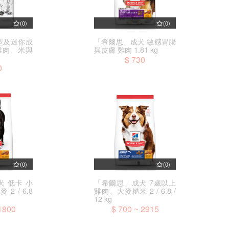
(0)
(0)
型及迷你成
「希爾思」成犬 敏感胃腸
雞肉、米與
與皮膚 雞肉 1.81 kg
$ 730
0
(0)
(0)
 低卡 小
「希爾思」成犬 7歲以上
2 / 6.8
雞肉、大麥糙米 2 / 6.8 /
12 kg
1800
$ 700 ~ 2915