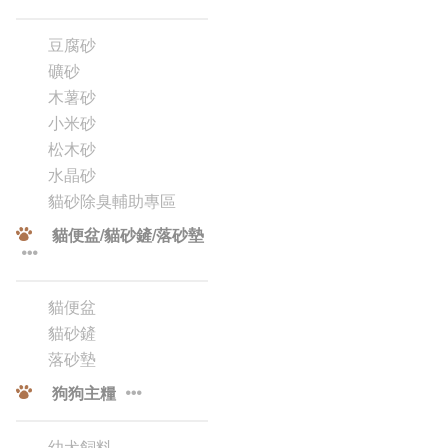
豆腐砂
礦砂
木薯砂
小米砂
松木砂
水晶砂
貓砂除臭輔助專區
貓便盆/貓砂鏟/落砂墊
貓便盆
貓砂鏟
落砂墊
狗狗主糧
幼犬飼料