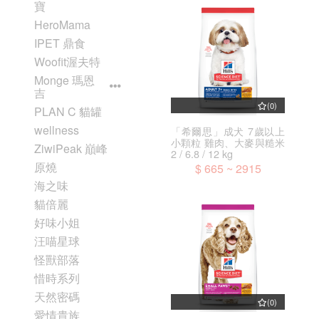
寶
HeroMama
IPET 鼎食
Woofit渥夫特
Monge 瑪恩
吉
(0)
PLAN C 貓罐
wellness
「希爾思」成犬 7歲以上
小顆粒 雞肉、大麥與糙米
ZiwiPeak 巔峰
2 / 6.8 / 12 kg
原燒
$ 665 ~ 2915
海之味
貓倍麗
好味小姐
汪喵星球
怪獸部落
惜時系列
天然密碼
(0)
愛情貴族