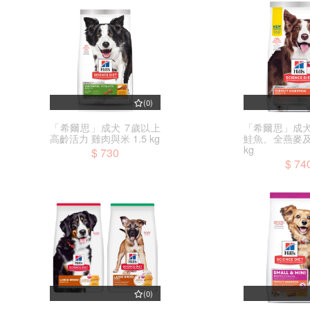
(0)
「希爾思」成犬 7歲以上
「希爾思」成犬
高齡活力 雞肉與米 1.5 kg
鮭魚、全燕麥及糙
kg
$ 730
$ 74
(0)