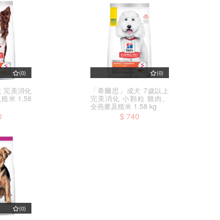
(0)
(0)
 完美消化
「希爾思」成犬 7歲以上
米 1.58
完美消化 小顆粒 雞肉、
全燕麥及糙米 1.58 kg
0
$ 740
(0)