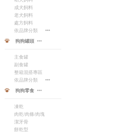
成犬飼料
老犬飼料
處方飼料
依品牌分類
狗狗罐頭
主食罐
副食罐
整箱混搭專區
依品牌分類
狗狗零食
凍乾
肉乾/肉條/肉塊
潔牙骨
餅乾型