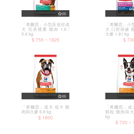
(0)
「希爾思」小型及迷你成
「希爾思」小
犬 完美體重 雞肉 1.8 /
犬 口腔保健 
5.6 kg
大麥 1.81 kg
$ 755 ~ 1925
$ 73
(0)
「希爾思」成犬 低卡 雞
「希爾思」成犬
肉與大麥 6.8 kg
顆粒 雞肉與大麥 
kg
$ 1800
$ 720 ~ 