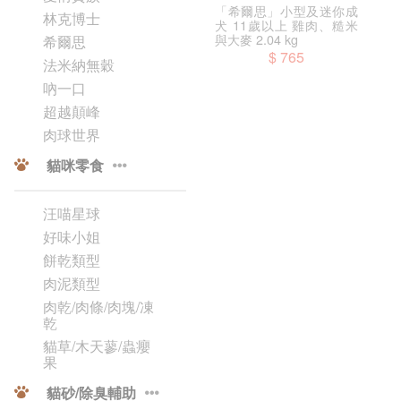
「希爾思」小型及迷你成
林克博士
犬 11歲以上 雞肉、糙米
與大麥 2.04 kg
希爾思
$ 765
法米納無穀
吶一口
超越顛峰
肉球世界
貓咪零食
汪喵星球
好味小姐
餅乾類型
肉泥類型
肉乾/肉條/肉塊/凍
乾
貓草/木天蓼/蟲癭
果
貓砂/除臭輔助