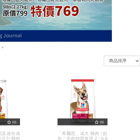
(0)
(0)
型及迷你成
「希爾思」成犬 雞肉 / 鮭
齡活力 雞肉
魚 / 羊肉特調食譜 2 / 6.8