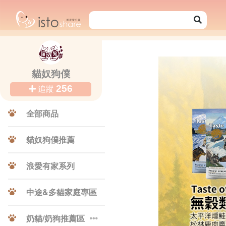
貓奴狗僕
256
追蹤
全部商品
貓奴狗僕推薦
浪愛有家系列
Previ
中途&多貓家庭專區
奶貓/奶狗推薦區