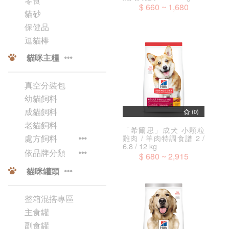
零食
$ 660 ~ 1,680
貓砂
保健品
逗貓棒
貓咪主糧
真空分裝包
幼貓飼料
成貓飼料
(0)
老貓飼料
「希爾思」成犬 小顆粒
雞肉 / 羊肉特調食譜 2 /
處方飼料
6.8 / 12 kg
依品牌分類
$ 680 ~ 2,915
貓咪罐頭
整箱混搭專區
主食罐
副食罐