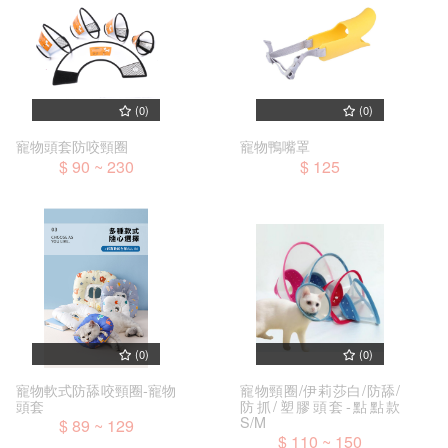
(0)
(0)
寵物頭套防咬頸圈
寵物鴨嘴罩
$ 90 ~ 230
$ 125
(0)
(0)
寵物軟式防舔咬頸圈-寵物
寵物頸圈/伊莉莎白/防舔/
頭套
防抓/塑膠頭套-點點款
S/M
$ 89 ~ 129
$ 110 ~ 150