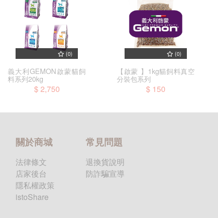
(0)
(0)
義大利GEMON啟蒙貓飼
【啟蒙 】1kg貓飼料真空
料系列20kg
分裝包系列
$ 2,750
$ 150
關於商城
常見問題
法律條文
退換貨說明
店家後台
防詐騙宣導
隱私權政策
istoShare