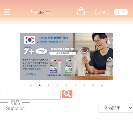
註冊
登入
Previous
Next
用品
Supplies