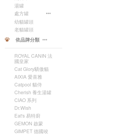
湯罐
處方罐
幼貓罐頭
老貓罐頭
依品牌分類
ROYAL CANIN 法
國皇家
Cat Glory驕傲貓
AIXIA 愛喜雅
Catpool 貓侍
Cherish 養生湯罐
CIAO 系列
Dr.Wish
Eat's 易特廚
GEMON 啟蒙
GIMPET 德國竣