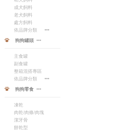
成犬飼料
老犬飼料
處方飼料
依品牌分類
狗狗罐頭
主食罐
副食罐
整箱混搭專區
依品牌分類
狗狗零食
凍乾
肉乾/肉條/肉塊
潔牙骨
餅乾型