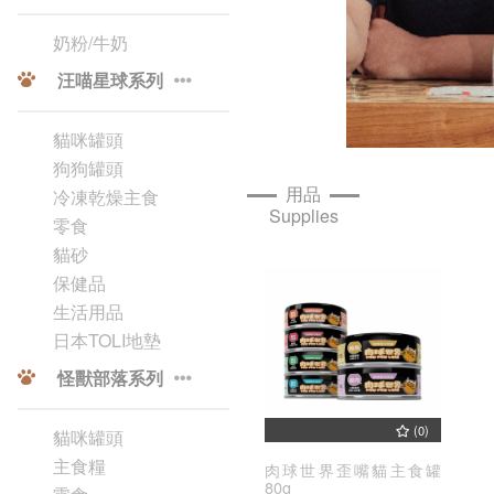
奶粉/牛奶
汪喵星球系列
貓咪罐頭
狗狗罐頭
用品
冷凍乾燥主食
Supplies
零食
貓砂
保健品
生活用品
日本TOLI地墊
怪獸部落系列
(0)
貓咪罐頭
主食糧
肉球世界歪嘴貓主食罐
80g