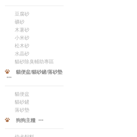
豆腐砂
礦砂
木薯砂
小米砂
松木砂
水晶砂
貓砂除臭輔助專區
貓便盆/貓砂鏟/落砂墊
貓便盆
貓砂鏟
落砂墊
狗狗主糧
幼犬飼料