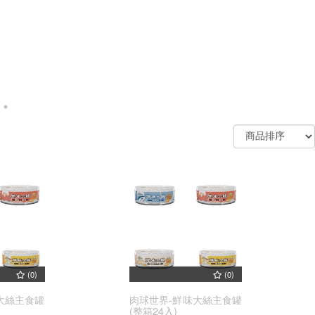
(0)
(0)
大絲主食罐
肉球世界-鮮味大絲主食罐
(整箱24入)