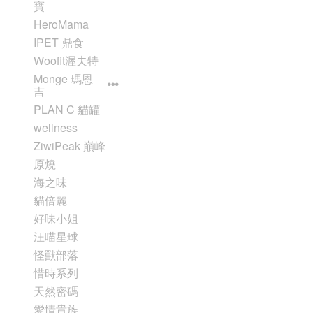
寶
HeroMama
IPET 鼎食
Woofit渥夫特
Monge 瑪恩
吉
PLAN C 貓罐
wellness
ZiwiPeak 巔峰
原燒
海之味
貓倍麗
好味小姐
汪喵星球
怪獸部落
惜時系列
天然密碼
愛情貴族