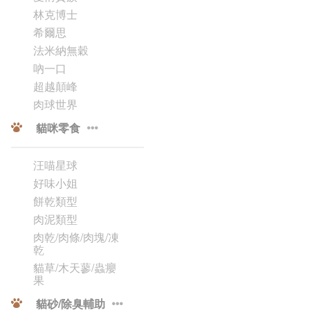
林克博士
希爾思
法米納無穀
吶一口
超越顛峰
肉球世界
貓咪零食
汪喵星球
好味小姐
餅乾類型
肉泥類型
肉乾/肉條/肉塊/凍
乾
貓草/木天蓼/蟲癭
果
貓砂/除臭輔助