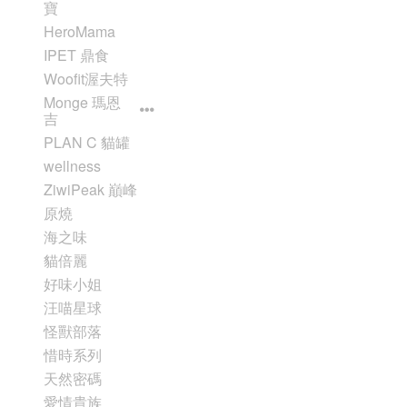
寶
HeroMama
IPET 鼎食
Woofit渥夫特
Monge 瑪恩
吉
PLAN C 貓罐
wellness
ZiwiPeak 巔峰
原燒
海之味
貓倍麗
好味小姐
汪喵星球
怪獸部落
惜時系列
天然密碼
愛情貴族