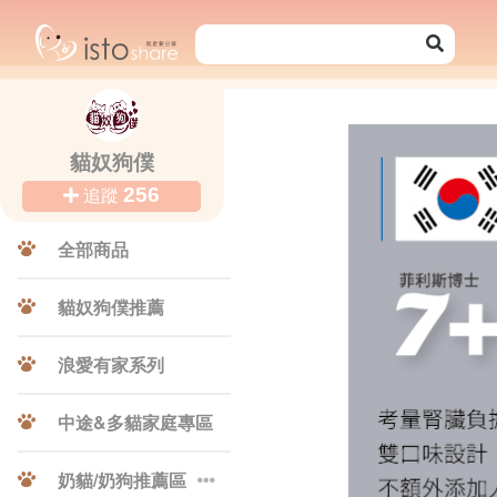
貓奴狗僕
256
追蹤
全部商品
貓奴狗僕推薦
浪愛有家系列
Previ
中途&多貓家庭專區
奶貓/奶狗推薦區