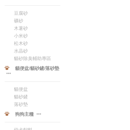
豆腐砂
礦砂
木薯砂
小米砂
松木砂
水晶砂
貓砂除臭輔助專區
貓便盆/貓砂鏟/落砂墊
貓便盆
貓砂鏟
落砂墊
狗狗主糧
幼犬飼料