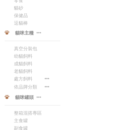
零食
貓砂
保健品
逗貓棒
貓咪主糧
真空分裝包
幼貓飼料
成貓飼料
老貓飼料
處方飼料
依品牌分類
貓咪罐頭
整箱混搭專區
主食罐
副食罐