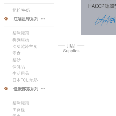
奶粉/牛奶
汪喵星球系列
貓咪罐頭
狗狗罐頭
用品
冷凍乾燥主食
Supplies
零食
貓砂
保健品
生活用品
日本TOLI地墊
怪獸部落系列
貓咪罐頭
主食糧