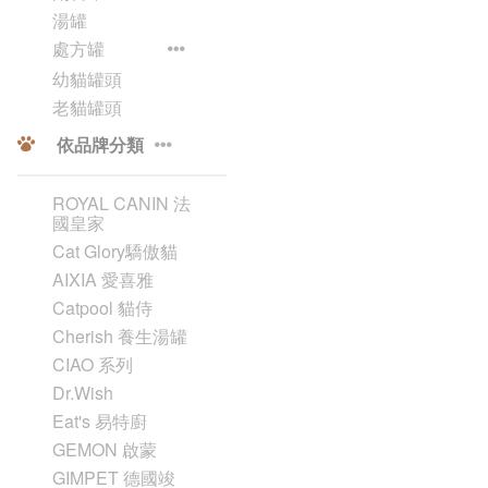
湯罐
處方罐
幼貓罐頭
老貓罐頭
依品牌分類
ROYAL CANIN 法
國皇家
Cat Glory驕傲貓
AIXIA 愛喜雅
Catpool 貓侍
Cherish 養生湯罐
CIAO 系列
Dr.Wish
Eat's 易特廚
GEMON 啟蒙
GIMPET 德國竣