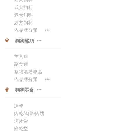
成犬飼料
老犬飼料
處方飼料
依品牌分類
狗狗罐頭
主食罐
副食罐
整箱混搭專區
依品牌分類
狗狗零食
凍乾
肉乾/肉條/肉塊
潔牙骨
餅乾型