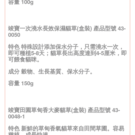
容量 100g
竣寶一次澆水長效保濕貓草(盒裝) 產品型號 43-
0050
特色 特殊設計添加保水分子，只需澆水一次，
即可種植5-8天；貓草長出高度達到4-5厘米，即
可餵食貓咪。
成分 穀物、生長基質、保水分子。
容量 150g
竣寶田園草甸香大麥貓草(盒裝) 產品型號 43-
0048-1
特色 新鮮的草甸香氣貓草來自田間草圃。容易
種植，成長快速，