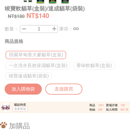
竣寶軟貓草(盒裝)/速成貓草(袋裝)
NT$140
NT$180
數量：
庫存：
商品規格
田園草甸香大麥貓草(盒裝)
一次澆水長效保濕貓草(盒裝)
香味軟貓草(盒裝)
竣寶速成貓草(袋裝)
放入購物袋
直接購買
貓奴狗僕
商品
1041
賣場評價
152
查看賣場
粉絲
256
加入時間
6年 前
加購品